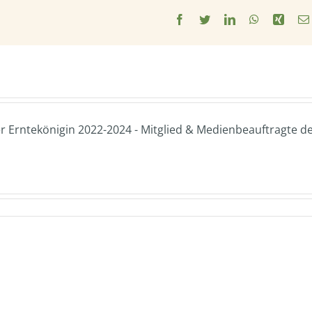
Facebook
Twitter
LinkedIn
WhatsApp
Xing
 Erntekönigin 2022-2024 - Mitglied & Medienbeauftragte d