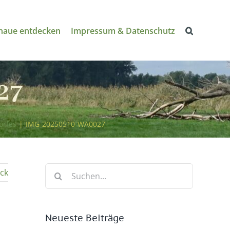
naue entdecken
Impressum & Datenschutz
27
orfes
|
IMG-20250510-WA0027
Suche
ck
nach:
Neueste Beiträge