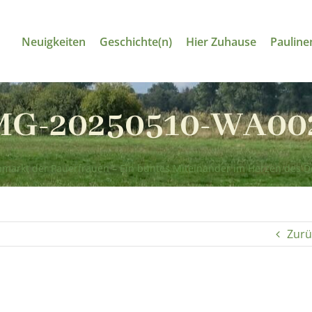
Neuigkeiten
Geschichte(n)
Hier Zuhause
Pauline
MG-20250510-WA00
nmarkt der Pauerfrauen – Ein buntes Miteinander im Herzen des D
Zurü