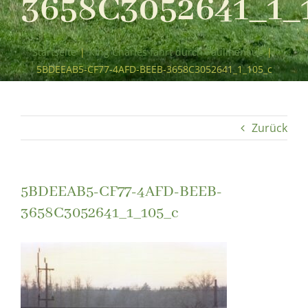
3658C3052641_1_
Startseite
|
King Charles fährt durch Paulinenaue
|
5BDEEAB5-CF77-4AFD-BEEB-3658C3052641_1_105_c
Zurück
5BDEEAB5-CF77-4AFD-BEEB-
3658C3052641_1_105_c