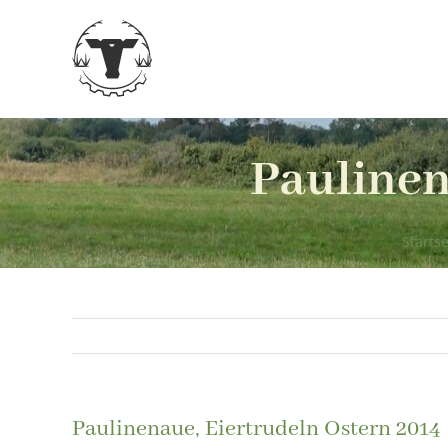
Zum
Inhalt
springen
Paulinen
Startse
Paulinenaue, Eiertrudeln Ostern 2014