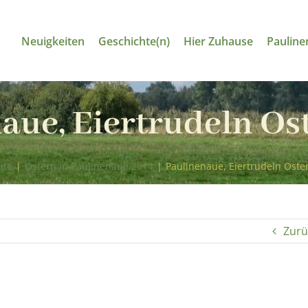
Neuigkeiten
Geschichte(n)
Hier Zuhause
Pauline
aue, Eiertrudeln Os
ite
|
Ostern in Paulinenaue 2014
|
Paulinenaue, Eiertrudeln Oste
Zurü