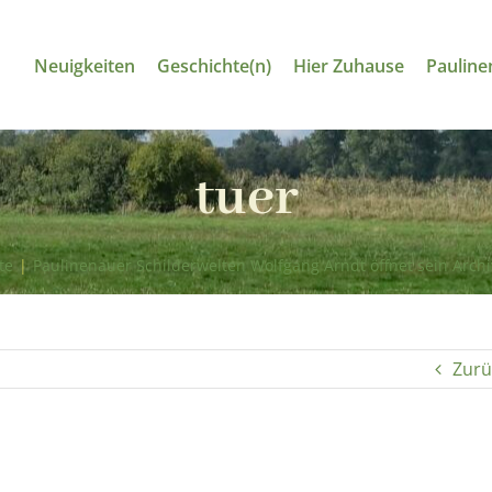
Neuigkeiten
Geschichte(n)
Hier Zuhause
Pauline
tuer
te
|
Paulinenauer Schilderwelten Wolfgang Arndt öffnet sein Archi
Zurü