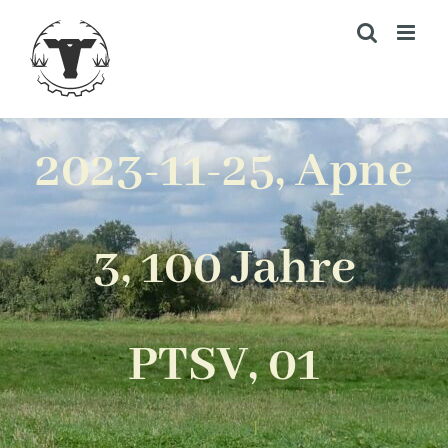
Zum
Inhalt
springen
2023-11-25, Apne
3, 100 Jahre
PTSV, 01
Startseite
|