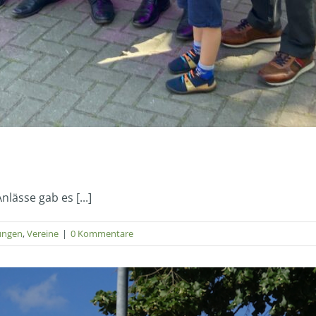
lässe gab es [...]
ungen
,
Vereine
|
0 Kommentare