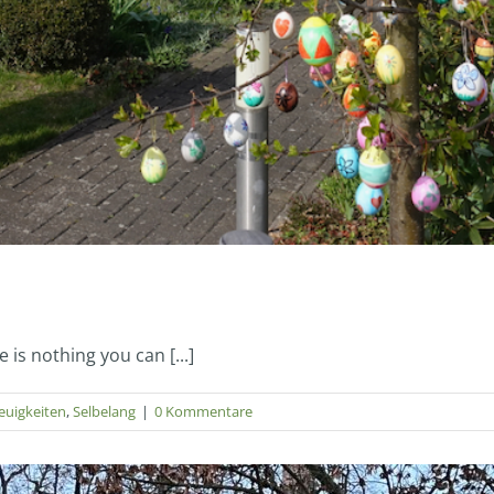
s nothing you can [...]
euigkeiten
,
Selbelang
|
0 Kommentare