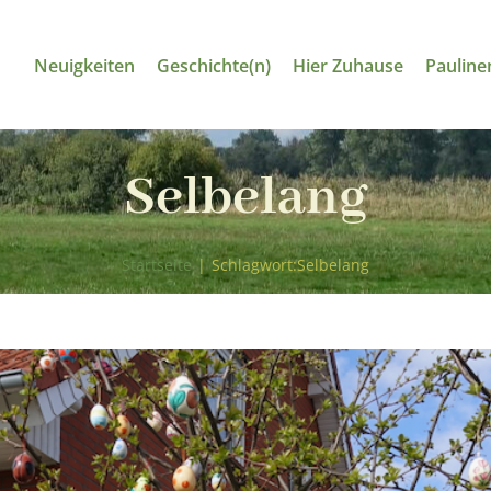
Neuigkeiten
Geschichte(n)
Hier Zuhause
Pauline
Selbelang
Startseite
|
Schlagwort:
Selbelang