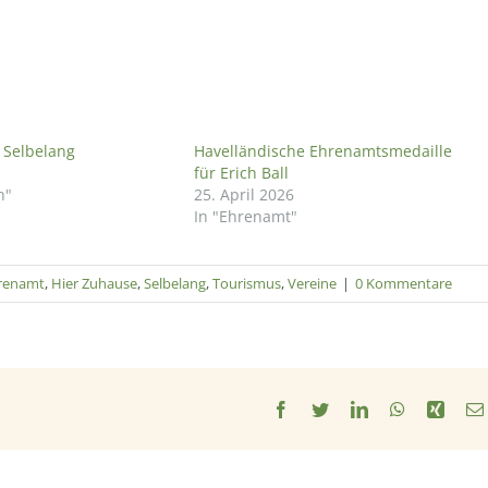
 Selbelang
Havelländische Ehrenamtsmedaille
für Erich Ball
n"
25. April 2026
In "Ehrenamt"
renamt
,
Hier Zuhause
,
Selbelang
,
Tourismus
,
Vereine
|
0 Kommentare
Facebook
Twitter
LinkedIn
WhatsApp
Xing