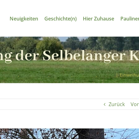
Neuigkeiten
Geschichte(n)
Hier Zuhause
Pauline
g der Selbelanger 
Ehrenamt
,
Hier Zuhause
,
Selbelang
,
Tourismus
,
Vereine
|
Einweihu
Zurück
Vor