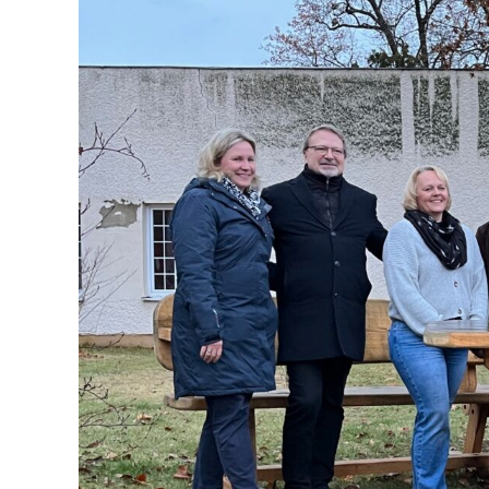
grösseres
Bild