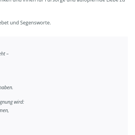
Gebet und Segensworte.
eht –
 haben.
egnung wird:
men,