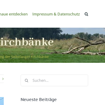
naue entdecken
Impressum & Datenschutz
Kirchbänke
ng der Selbelanger Kirchbänke
Suche
nach:
Neueste Beiträge