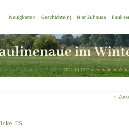
Neuigkeiten
Geschichte(n)
Hier Zuhause
Pauline
Paulinenaue im Winte
Winterliches Paulinenaue 2022
|
2022-10-17, Paulinenaue im Winte
Zurü
ücke, ES