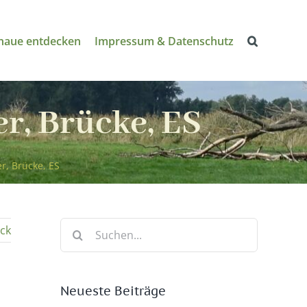
naue entdecken
Impressum & Datenschutz
r, Brücke, ES
r, Brücke, ES
Suche
ck
nach:
Neueste Beiträge