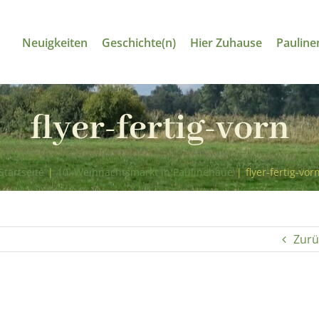
Neuigkeiten
Geschichte(n)
Hier Zuhause
Pauline
flyer-fertig-vorn
Startseite
|
10. Weihnachtsmarkt in Paulinenaue
|
flyer-fertig-vor
Zurü