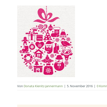
Von
Donata Kienitz-Jannermann
|
5. November 2016
|
0 Kom