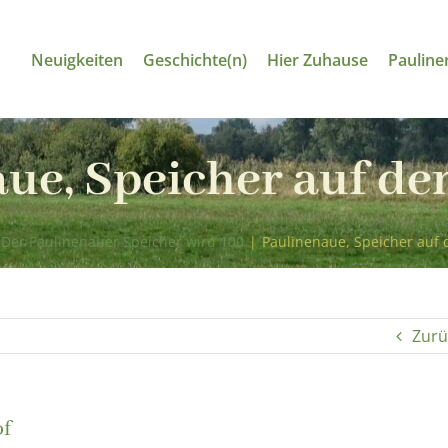
Neuigkeiten
Geschichte(n)
Hier Zuhause
Pauline
ue, Speicher auf d
Der Paulinenauer Speicher wird 100
|
Paulinenaue, Speicher auf
Zurü
of