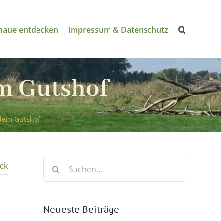
naue entdecken
Impressum & Datenschutz
em Gutshof
 dem Gutshof
Suche
ck
nach:
Neueste Beiträge