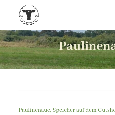
Zum
Inhalt
springen
Paulinena
Startseite
|
Paulinenaue, Speicher auf dem Gutsh