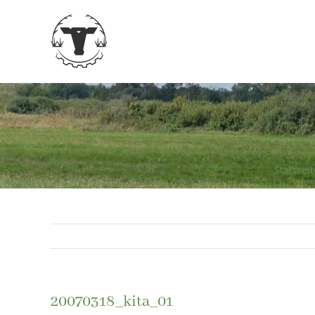
Zum
Inhalt
springen
Startseit
20070318_kita_01