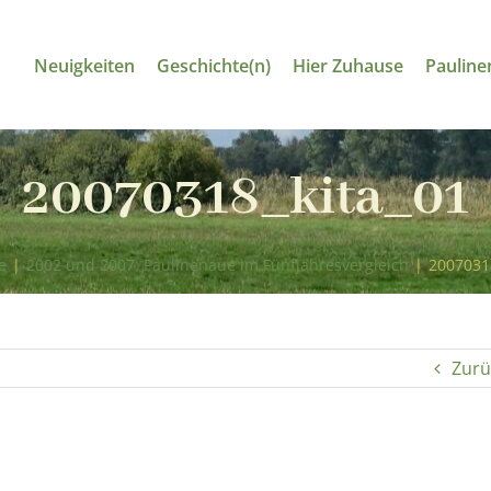
Neuigkeiten
Geschichte(n)
Hier Zuhause
Pauline
20070318_kita_01
e
|
2002 und 2007: Paulinenaue im Fünfjahresvergleich
|
2007031
Zurü