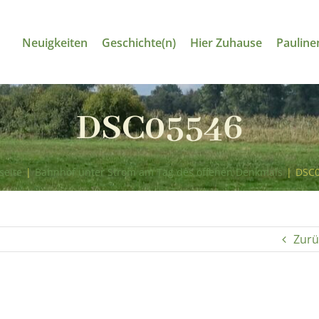
Neuigkeiten
Geschichte(n)
Hier Zuhause
Pauline
DSC05546
seite
|
Bahnhof unter Strom am Tag des offenen Denkmals
|
DSC0
Zurü