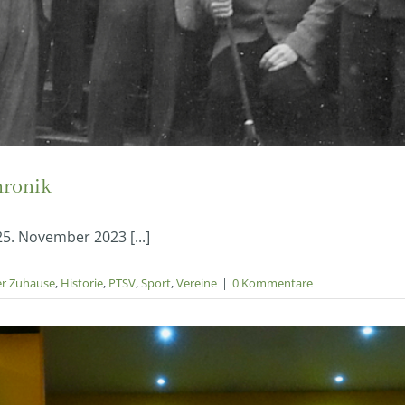
hronik
5. November 2023 [...]
er Zuhause
,
Historie
,
PTSV
,
Sport
,
Vereine
|
0 Kommentare