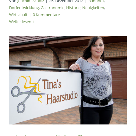
Von
Joachim Scholz
|
26. Dezember 2012
|
Bahnhof
,
Dorfentwicklung
,
Gastronomie
,
Historie
,
Neuigkeiten
,
Wirtschaft
|
0 Kommentare
Weiter lesen