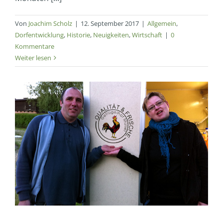
Von
Joachim Scholz
|
12. September 2017
|
Allgemein
,
Dorfentwicklung
,
Historie
,
Neuigkeiten
,
Wirtschaft
|
0
Kommentare
Weiter lesen