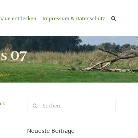
naue entdecken
Impressum & Datenschutz
s 07
ss 07
Suche
ck
nach:
Neueste Beiträge