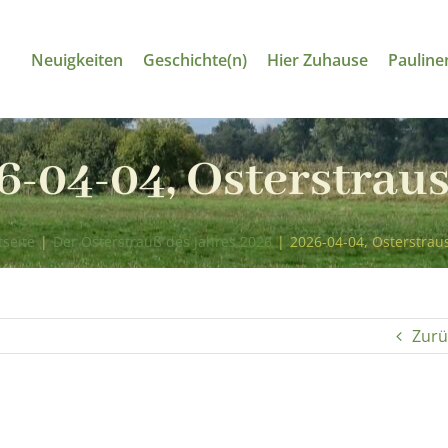
Neuigkeiten
Geschichte(n)
Hier Zuhause
Pauline
6-04-04, Osterstraus
tseite
|
Der Osterstrauß des Jahres 2026
|
2026-04-04, Osterstrau
Zurü