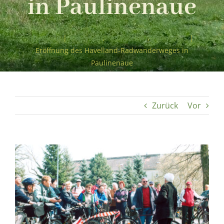
in Paulinenaue
Startseite
|
Allgemein
,
Neuigkeiten
,
Tourismus
|
Eröffnung des Havelland-Radwanderweges in
Paulinenaue
Zurück
Vor
Zeige
grösseres
Bild