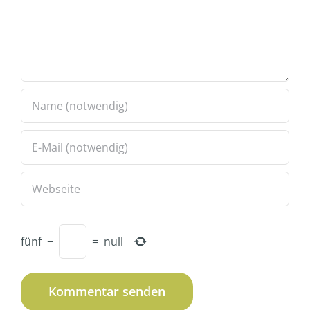
fünf
−
=
null