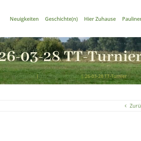
Neuigkeiten
Geschichte(n)
Hier Zuhause
Pauline
26-03-28 TT-Turnie
Startseite
|
Tischtennisturnier
|
26-03-28 TT-Turnier
Zurü