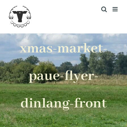
Zum
Inhalt
springen
xmas-market-
paue-flyer-
dinlang-front
Startseite
|
Weihnachtsmarkt
|