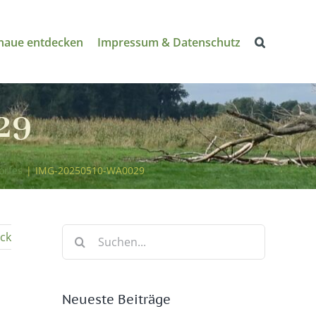
naue entdecken
Impressum & Datenschutz
29
orfes
|
IMG-20250510-WA0029
Suche
ck
nach:
Neueste Beiträge