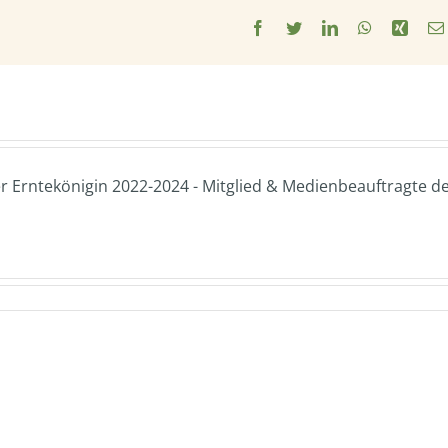
Facebook
Twitter
LinkedIn
WhatsApp
Xing
 Erntekönigin 2022-2024 - Mitglied & Medienbeauftragte d