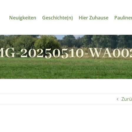
Neuigkeiten
Geschichte(n)
Hier Zuhause
Pauline
MG-20250510-WA00
nmarkt der Pauerfrauen – Ein buntes Miteinander im Herzen des D
Zurü