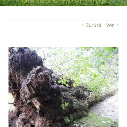
Gutshaus seit Mittwoch nur noch ohne Linde
Zurück
Vor
Zeige
grösseres
Bild