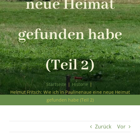
neue Heimat
gefunden habe
(Teil 2)
Startseite
|
Historie
|
Helmut Fritsch: Wie ich in Paulinenaue eine neue Heimat
gefunden habe (Teil 2)
Zurück
Vor