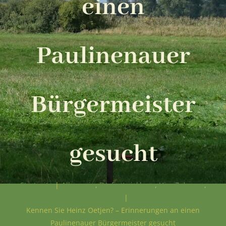
einen
Paulinenauer
Bürgermeister
gesucht
Startseite
|
Allgemein
,
Dorfentwicklung
,
Hier Zuhause
,
Historie
|
Kennen Sie Heinz Oetjen? – Erinnerungen an einen
Paulinenauer Bürgermeister gesucht