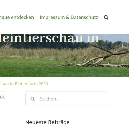
naue entdecken
Impressum & Datenschutz
eintierschau in
schau in Bienenfarm 2010
Suche
ck
nach:
Neueste Beiträge