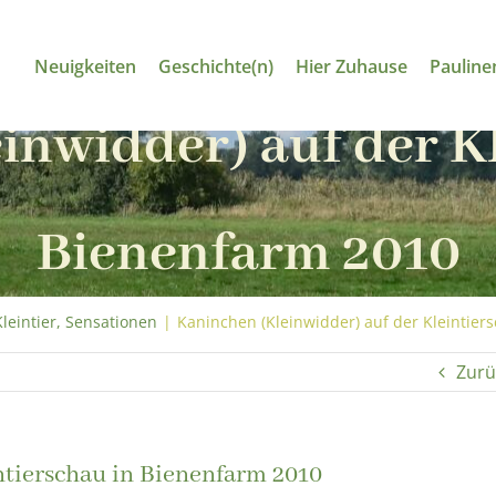
Neuigkeiten
Geschichte(n)
Hier Zuhause
Pauline
inwidder) auf der Kl
Bienenfarm 2010
leintier, Sensationen
|
Kaninchen (Kleinwidder) auf der Kleintier
Zurü
ntierschau in Bienenfarm 2010