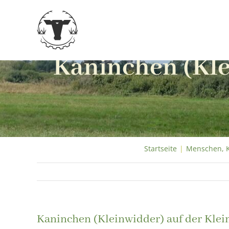
Zum
Inhalt
springen
Kaninchen (Kle
Startseite
|
Menschen, K
Kaninchen (Kleinwidder) auf der Klei