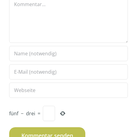
Kommentar
fünf
−
drei
=