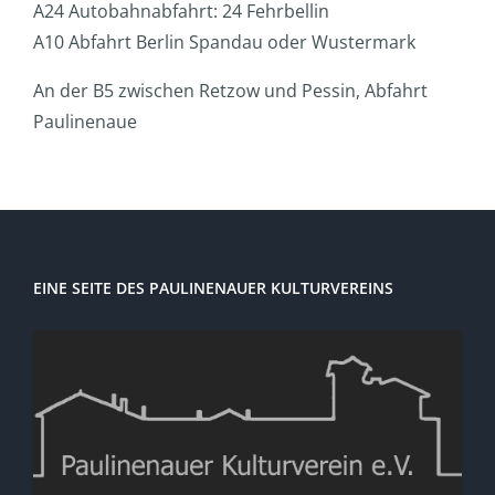
A24 Autobahnabfahrt: 24 Fehrbellin
A10 Abfahrt Berlin Spandau oder Wustermark
An der B5 zwischen Retzow und Pessin, Abfahrt
Paulinenaue
EINE SEITE DES PAULINENAUER KULTURVEREINS