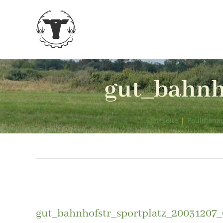
Zum
Inhalt
springen
gut_bahnh
Startseite
|
Paulinena
gut_bahnhofstr_sportplatz_20031207_