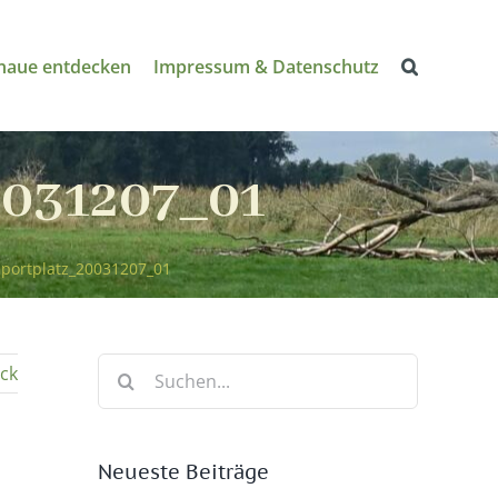
naue entdecken
Impressum & Datenschutz
0031207_01
sportplatz_20031207_01
Suche
ck
nach:
Neueste Beiträge