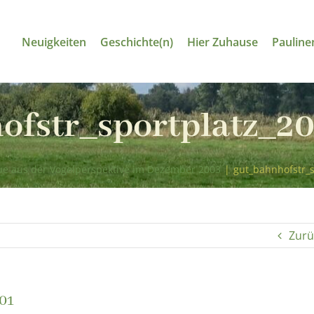
Neuigkeiten
Geschichte(n)
Hier Zuhause
Pauline
ofstr_sportplatz_2
ue aus der Vogelperspektive im Dezember 2003
|
gut_bahnhofstr_
Zurü
01