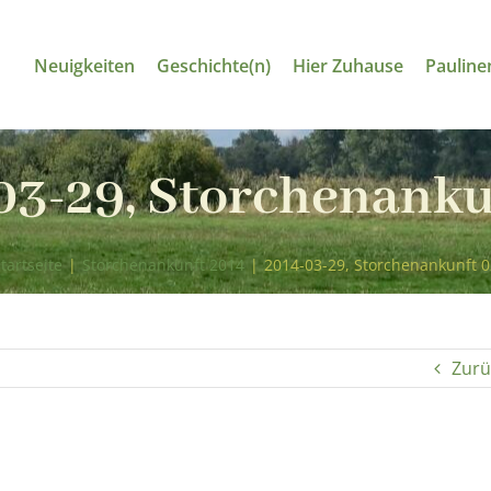
Neuigkeiten
Geschichte(n)
Hier Zuhause
Pauline
03-29, Storchenanku
tartseite
|
Storchenankunft 2014
|
2014-03-29, Storchenankunft 0
Zurü