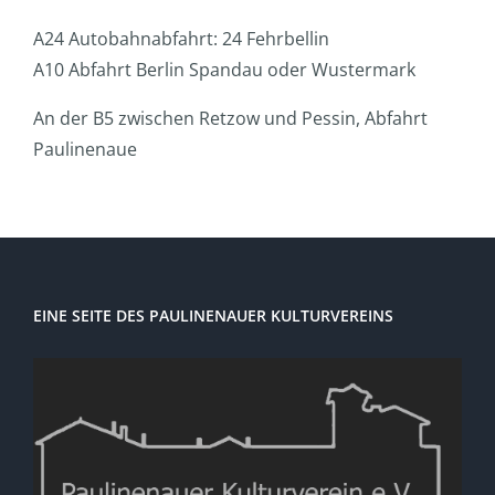
A24 Autobahnabfahrt: 24 Fehrbellin
A10 Abfahrt Berlin Spandau oder Wustermark
An der B5 zwischen Retzow und Pessin, Abfahrt
Paulinenaue
EINE SEITE DES PAULINENAUER KULTURVEREINS