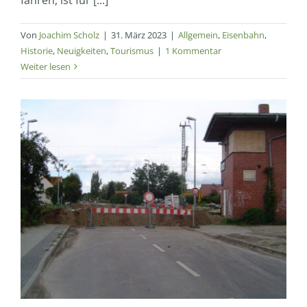
fahren, ist für [...]
Von
Joachim Scholz
|
31. März 2023
|
Allgemein
,
Eisenbahn
,
Historie
,
Neuigkeiten
,
Tourismus
|
1 Kommentar
Weiter lesen