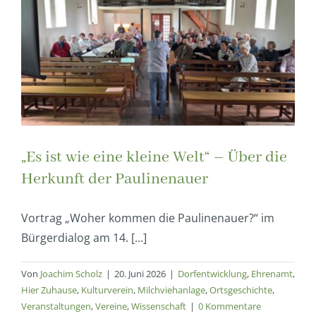
„Es ist wie eine kleine Welt“ – Über die
Herkunft der Paulinenauer
Vortrag „Woher kommen die Paulinenauer?“ im
Bürgerdialog am 14. [...]
Von
Joachim Scholz
|
20. Juni 2026
|
Dorfentwicklung
,
Ehrenamt
,
Hier Zuhause
,
Kulturverein
,
Milchviehanlage
,
Ortsgeschichte
,
Veranstaltungen
,
Vereine
,
Wissenschaft
|
0 Kommentare