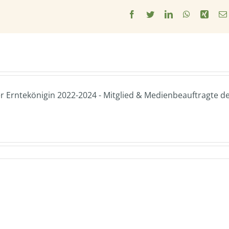
Facebook
Twitter
LinkedIn
WhatsApp
Xing
 Erntekönigin 2022-2024 - Mitglied & Medienbeauftragte d