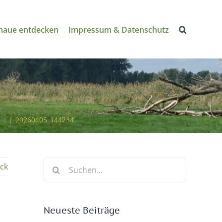
naue entdecken
Impressum & Datenschutz
lg
|
20260405_144734
Suche
ck
nach:
Neueste Beiträge