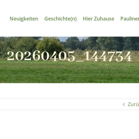
Neuigkeiten
Geschichte(n)
Hier Zuhause
Pauline
20260405_144734
elles Eiertrudeln – auch bei durchwachsenem Wetter ein voller Erfo
Zurü