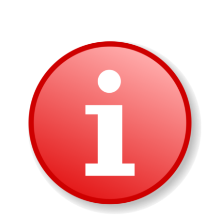
Zeige
grösseres
Bild