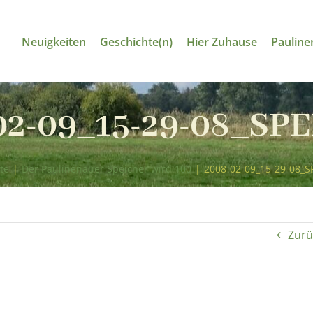
Neuigkeiten
Geschichte(n)
Hier Zuhause
Pauline
02-09_15-29-08_SP
te
|
Der Paulinenauer Speicher wird 100
|
2008-02-09_15-29-08_S
Zurü