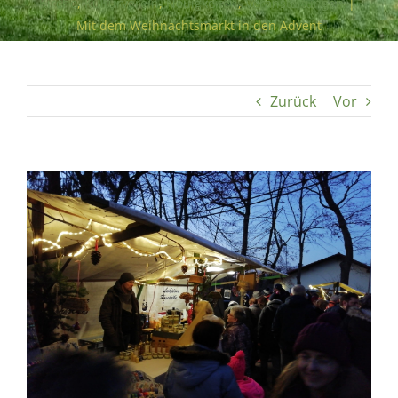
Kirche
,
Kulturverein
,
Neuigkeiten
,
Veranstaltungen
|
Mit dem Weihnachtsmarkt in den Advent
Zurück
Vor
Zeige
grösseres
Bild