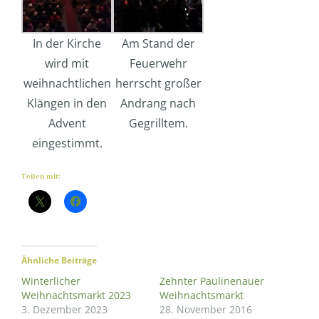
In der Kirche
Am Stand der
wird mit
Feuerwehr
weihnachtlichen
herrscht großer
Klängen in den
Andrang nach
Advent
Gegrilltem.
eingestimmt.
Teilen mit:
Ähnliche Beiträge
Winterlicher
Zehnter Paulinenauer
Weihnachtsmarkt 2023
Weihnachtsmarkt
3. Dezember 2023
28. November 2016