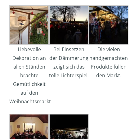
Liebevolle
Bei Einsetzen
Die vielen
Dekoration an
der Dämmerung
handgemachten
allen Ständen
zeigt sich das
Produkte füllen
brachte
tolle Lichterspiel.
den Markt.
Gemütlichkeit
auf den
Weihnachtsmarkt.