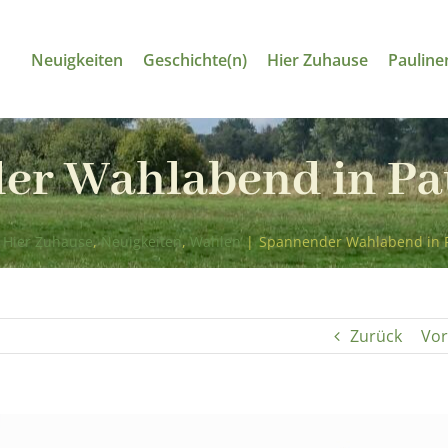
Neuigkeiten
Geschichte(n)
Hier Zuhause
Pauline
er Wahlabend in Pa
Hier Zuhause
,
Neuigkeiten
,
Wahlen
|
Spannender Wahlabend in 
Zurück
Vor