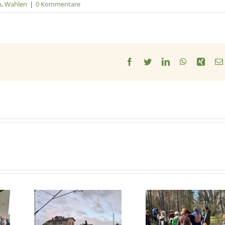
n
,
Wahlen
|
0 Kommentare
Facebook
Twitter
LinkedIn
WhatsApp
Xing