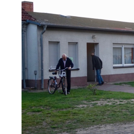
grösseres
Bild