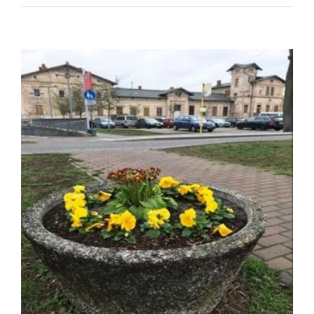
Zeige
grösseres
Bild