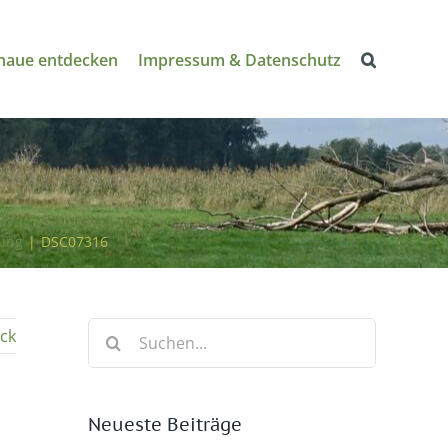
naue entdecken
Impressum & Datenschutz
rung
|
DSC07316
Suche
ck
nach:
Neueste Beiträge