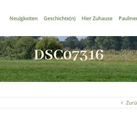
Neuigkeiten
Geschichte(n)
Hier Zuhause
Pauline
DSC07316
 nächste Mal in zwei Generationen: Paulinenaue feiert Kirchsanie
Zurü