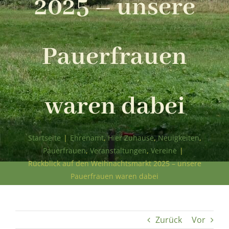
2025 – unsere
Pauerfrauen
waren dabei
Startseite
|
Ehrenamt
,
Hier Zuhause
,
Neuigkeiten
,
Pauerfrauen
,
Veranstaltungen
,
Vereine
|
Rückblick auf den Weihnachtsmarkt 2025 – unsere
Pauerfrauen waren dabei
Zurück
Vor