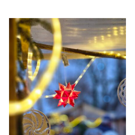
Zeige
grösseres
Bild