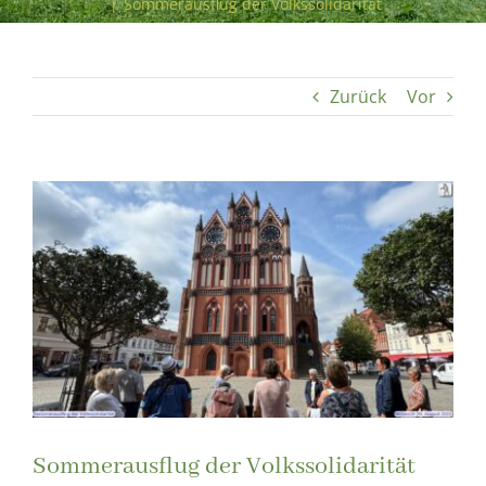
|
Sommerausflug der Volkssolidarität
Zurück
Vor
Zeige
grösseres
Bild
Sommerausflug der Volkssolidarität