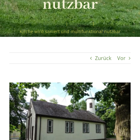
nutzbar
Startseite
|
Allgemein
|
Kirche wird saniert und multifunktional nutzbar
Zurück
Vor
Zeige
grösseres
Bild